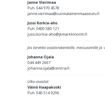
Janne Vierimaa
Puh. 044 970 4578
janne.vierimaa@suomalainenmaaseutu.fi
Jussi Korkia-aho
Puh. 0400 580 121
jussi.korkia-aho@jkmarkkinointi.fi
Jos tarvetta osastorakenteille, messuseinille ja -k
Johanna Ojala
044 449 2667
johanna.ojala@centria.fi
Ulko-osastot:
Väinö Haapakoski
Puh. 040 514 9206